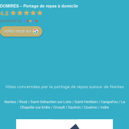
DOMIRES – Portage de repas à domicile
4.8
powered by
G
o
o
g
l
e
notez-nous sur
Villes concernées par le portage de repas autour de Nantes
Nantes / Rezé / Saint-Sébastien sur Loire / Saint-Herblain / Carquefou / La
Chapelle-sur-Erdre / Orvault / Sautron / Couëron / Indre