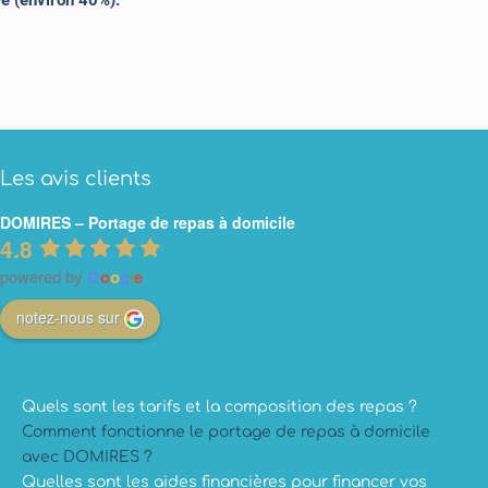
le (environ 40%).
Les avis clients
DOMIRES – Portage de repas à domicile
4.8
powered by
G
o
o
g
l
e
notez-nous sur
Quels sont les tarifs et la composition des repas ?
Comment fonctionne le portage de repas à domicile
avec DOMIRES ?
Quelles sont les aides financières pour financer vos