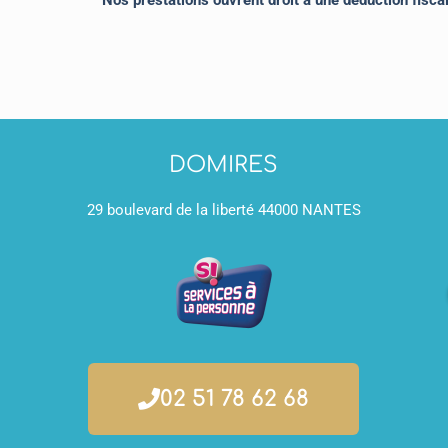
Nos prestations ouvrent droit à une déduction fisca
DOMIRES
29 boulevard de la liberté 44000 NANTES
02 51 78 62 68